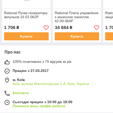
Rational Ручка генератора
Rational Плата управління
Rati
імпульсів 16.02.062P
з захисною панеллю
защі
42.00.064P
1 706
34 684
1 7
₴
₴
Купити
Купити
Про нас
100% позитивних з 79 відгуків за рік
Працює з 27.03.2017
м. Київ
Київ, вулиця Магнітогорська 1-А, Київ, Україна
Контакти
Сьогодні працює з 10:00 до 18:00
Показати весь графік роботи