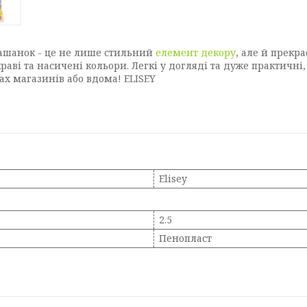
рашанок - це не лише стильний
елемент декору
, але й прекр
краві та насичені кольори. Легкі у догляді та дуже практич
ах магазинів або вдома! ELISEY
Elisey
2.5
Пенопласт