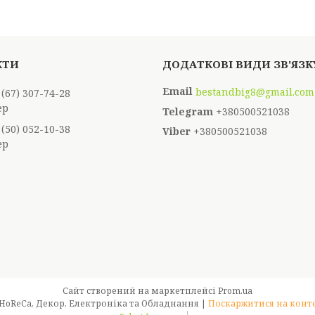
bestandbig8@gmail.com
 (67) 307-74-28
ер
+380500521038
 (50) 052-10-38
+380500521038
ер
Сайт створений на маркетплейсі
Prom.ua
Best & Big - Оптовий магазин для HoReCa, Декор, Електроніка та Обладнання |
Поскаржитися на конт