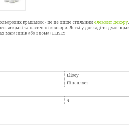
 кольорових крашанок - це не лише стильний
елемент декору
ають яскраві та насичені кольори. Легкі у догляді та дуже п
ах магазинів або вдома! ELISEY
Elisey
Пінопласт
4