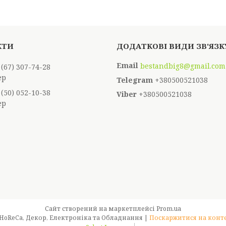
bestandbig8@gmail.com
 (67) 307-74-28
ер
+380500521038
 (50) 052-10-38
+380500521038
ер
Сайт створений на маркетплейсі
Prom.ua
Best & Big - Оптовий магазин для HoReCa, Декор, Електроніка та Обладнання |
Поскаржитися на конт