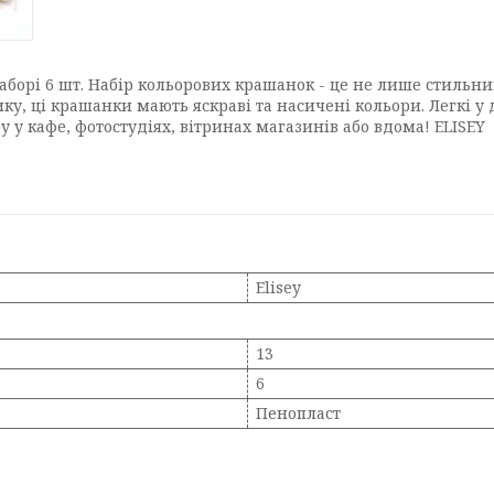
 наборі 6 шт. Набір кольорових крашанок - це не лише стильн
ику, ці крашанки мають яскраві та насичені кольори. Легкі у 
у кафе, фотостудіях, вітринах магазинів або вдома! ELISEY
Elisey
13
6
Пенопласт