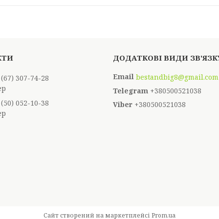
bestandbig8@gmail.com
 (67) 307-74-28
ер
+380500521038
 (50) 052-10-38
+380500521038
ер
Сайт створений на маркетплейсі
Prom.ua