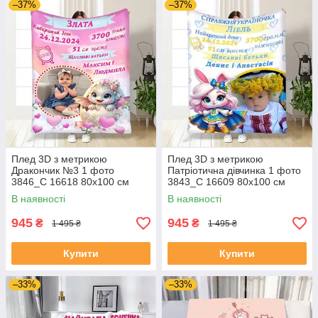
–37%
–37%
Плед 3D з метрикою
Плед 3D з метрикою
Дракончик №3 1 фото
Патріотична дівчинка 1 фото
3846_C 16618 80х100 см
3843_C 16609 80х100 см
В наявності
В наявності
945
945
₴
₴
1 495 ₴
1 495 ₴
Купити
Купити
–33%
–33%