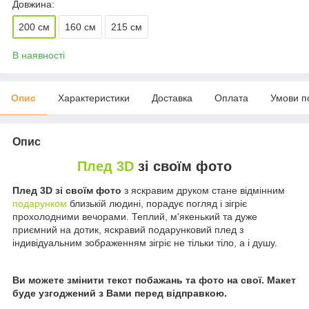
Довжина:
200 см
160 см
215 см
В наявності
Опис
Характеристики
Доставка
Оплата
Умови п
Опис
Плед 3D
зі своїм фото
Плед 3D зі своїм фото
з яскравим друком стане відмінним
подарунком
близькій людині, порадує погляд і зігріє
прохолодними вечорами. Теплий, м'якенький та дуже
приємний на дотик, яскравий подарунковий плед з
індивідуальним зображенням зігріє не тільки тіло, а і душу.
Ви можете змінити текст побажань та фото на свої. Макет
буде узгоджений з Вами перед відправкою.