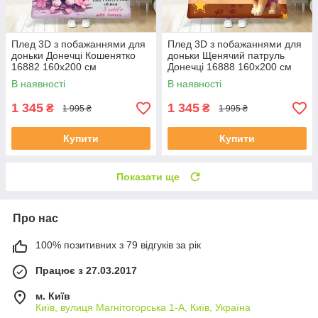
Плед 3D з побажаннями для
Плед 3D з побажаннями для
доньки Донечці Кошенятко
доньки Щенячий патруль
16882 160х200 см
Донечці 16888 160х200 см
В наявності
В наявності
1 345
1 345
₴
₴
1 995 ₴
1 995 ₴
Купити
Купити
Показати ще
Про нас
100% позитивних з 79 відгуків за рік
Працює з 27.03.2017
м. Київ
Київ, вулиця Магнітогорська 1-А, Київ, Україна