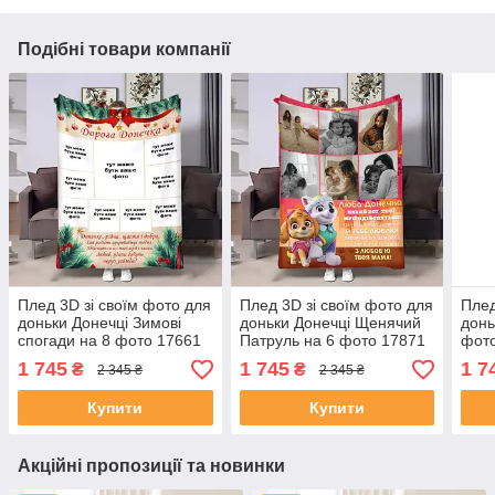
Подібні товари компанії
Плед 3D зі своїм фото для
Плед 3D зі своїм фото для
Плед
доньки Донечці Зимові
доньки Донечці Щенячий
донь
спогади на 8 фото 17661
Патруль на 6 фото 17871
фото
160х200 см
160х200 см
1 745
1 745
1 7
₴
₴
2 345 ₴
2 345 ₴
Купити
Купити
Акційні пропозиції та новинки