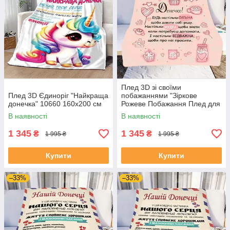
Плед 3D зі своїми
Плед 3D Єдиноріг "Найкраща
побажаннями "Зіркове
донечка" 10660 160х200 см
Рожеве Побажання Плед для
Донечки" 11552 160х200 см
В наявності
В наявності
1 345
1 345
₴
₴
1 995 ₴
1 995 ₴
Купити
Купити
–33%
–33%