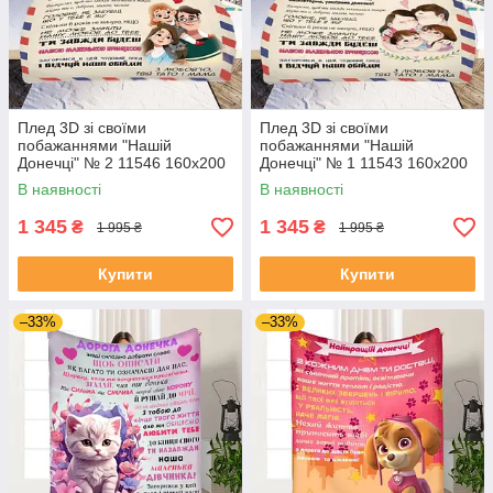
Плед 3D зі своїми
Плед 3D зі своїми
побажаннями "Нашій
побажаннями "Нашій
Донечці" № 2 11546 160х200
Донечці" № 1 11543 160х200
см
см
В наявності
В наявності
1 345
1 345
₴
₴
1 995 ₴
1 995 ₴
Купити
Купити
–33%
–33%