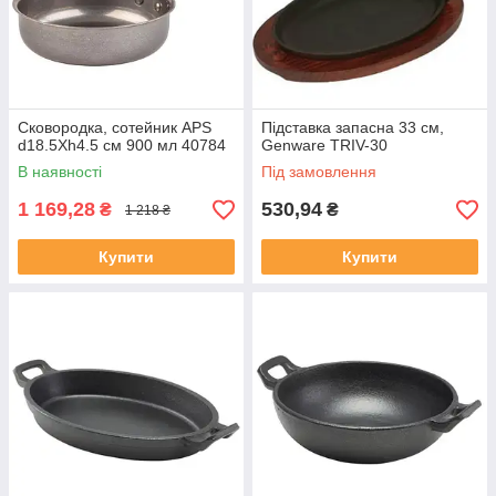
Сковородка, сотейник APS
Підставка запасна 33 см,
d18.5Xh4.5 см 900 мл 40784
Genware TRIV-30
В наявності
Під замовлення
1 169,28
530,94
₴
₴
1 218 ₴
Купити
Купити