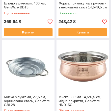
Блюдо з ручками, 400 мл,
Форма прямокутна з ручками
GenWare BD13
з неіржавкої сталі 14,5×9,5 см
Під замовлення
В наявності
369,64
243,42
₴
₴
Купити
Купити
Миска з ручками, 27,5 см,
Миска 660 мл 14,5*6,5 см,
оцинкована сталь, GenWare
мідне покриття, GenWare
GBL28
HND15C
Під замовлення
Під замовлення