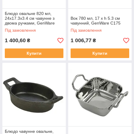
Блюдо овальне 820 мл,
24x17.3х3.4 см чавунне з
Вок 780 мл, 17 x h 5.3 см
двома ручками, GenWare
чавунний, GenWare C175
C247
Під замовлення
Під замовлення
1 400,60
1 006,77
₴
₴
Купити
Купити
Блюдо чавунне овальне,