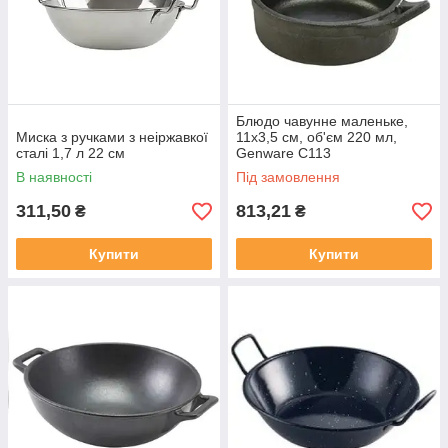
Блюдо чавунне маленьке,
Миска з ручками з неіржавкої
11х3,5 см, об'єм 220 мл,
сталі 1,7 л 22 см
Genware C113
В наявності
Під замовлення
311,50
813,21
₴
₴
Купити
Купити