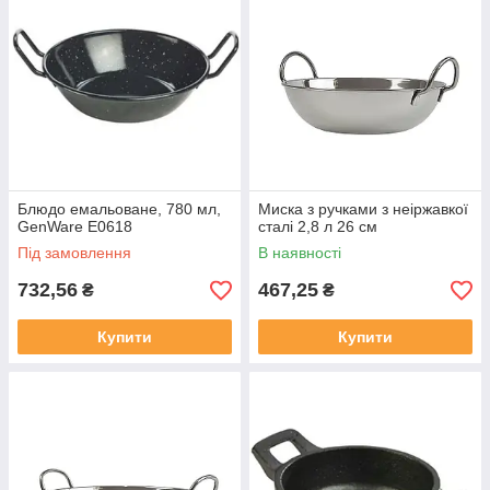
Блюдо емальоване, 780 мл,
Миска з ручками з неіржавкої
GenWare E0618
сталі 2,8 л 26 см
Під замовлення
В наявності
732,56
467,25
₴
₴
Купити
Купити