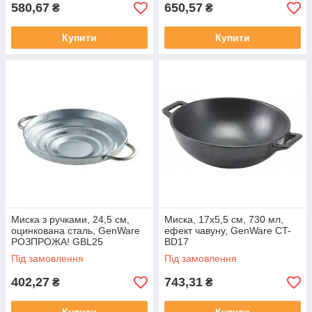
580,67
650,57
₴
₴
Купити
Купити
Миска з ручками, 24,5 см,
Миска, 17х5,5 см, 730 мл,
оцинкована сталь, GenWare
ефект чавуну, GenWare CT-
РОЗПРОЖА! GBL25
BD17
Під замовлення
Під замовлення
402,27
743,31
₴
₴