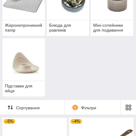
Жиронепроникний
Блюда для
Міні-сотейники
папір
равликів
для подавання
Підставки для
яйця
Сортування
0
Фільтри
–5%
–4%