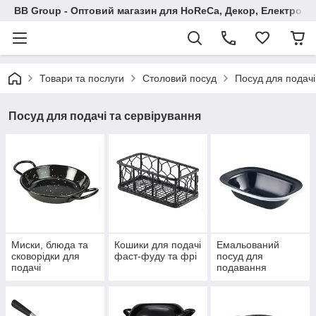
BB Group - Оптовий магазин для HoReCa, Декор, Електроні
Товари та послуги
Столовий посуд
Посуд для подачі
Посуд для подачі та сервірування
Миски, блюда та
Кошики для подачі
Емальований
сковорідки для
фаст-фуду та фрі
посуд для
подачі
подавання