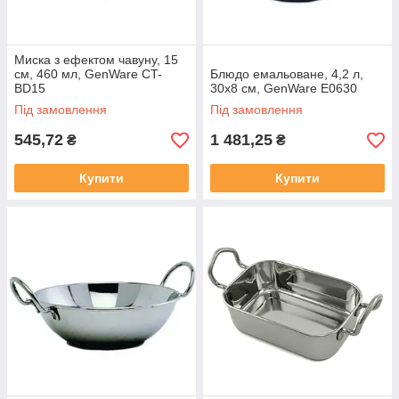
Миска з ефектом чавуну, 15
см, 460 мл, GenWare CT-
Блюдо емальоване, 4,2 л,
BD15
30х8 см, GenWare E0630
Під замовлення
Під замовлення
545,72
1 481,25
₴
₴
Купити
Купити