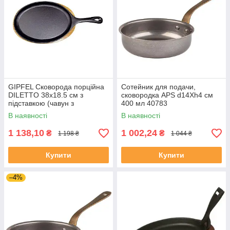
GIPFEL Сковорода порційна
Сотейник для подачи,
DILETTO 38x18.5 см з
сковородка APS d14Xh4 см
підставкою (чавун з
400 мл 40783
антипригарним покриттям)
В наявності
В наявності
2236 GIPFEL
1 138,10
1 002,24
₴
₴
1 198 ₴
1 044 ₴
Купити
Купити
–4%