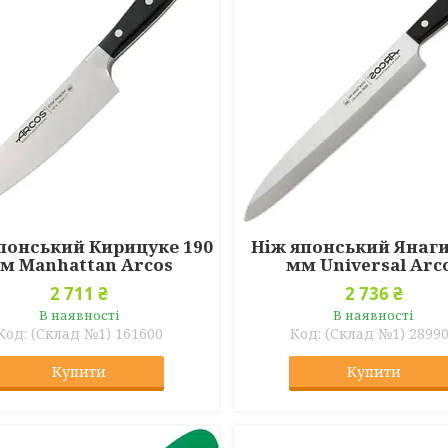
понський Кирицуке 190
Ніж японський Янаги
м Manhattan Arcos
мм Universal Arc
2 711 ₴
2 736 ₴
В наявності
В наявності
(Склад №1) 161600
(Склад №1) 2899
Купити
Купити