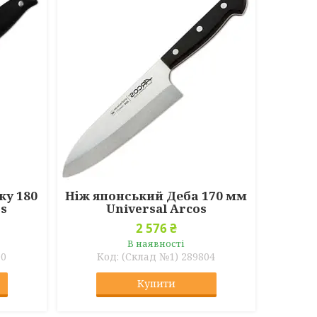
ку 180
Ніж японський Деба 170 мм
s
Universal Arcos
2 576 ₴
В наявності
00
(Склад №1) 289804
Купити