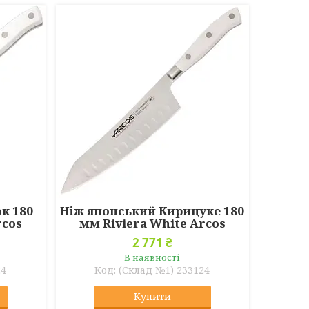
к 180
Ніж японський Кирицуке 180
rcos
мм Riviera White Arcos
2 771 ₴
В наявності
24
(Склад №1) 233124
Купити