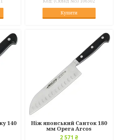
01
(Склад №5) 106302
Купити
ку 140
Ніж японський Санток 180
мм Opera Arcos
2 571 ₴