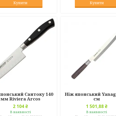
Купити
Купити
японський Сантоку 140
Ніж японський Yanag
мм Riviera Arcos
см
2 104 ₴
1 501,88 ₴
В наявності
В наявності