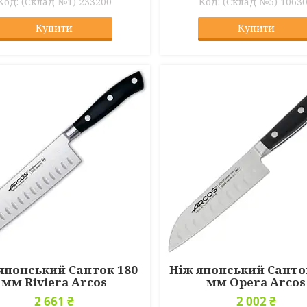
(Склад №1) 233200
(Склад №5) 1063
Купити
Купити
японський Санток 180
Ніж японський Санто
мм Riviera Arcos
мм Opera Arcos
2 661 ₴
2 002 ₴