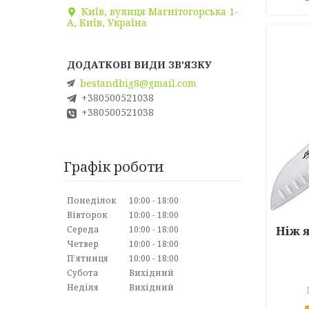
Київ, вулиця Магнітогорська 1-
А, Київ, Україна
bestandbig8@gmail.com
+380500521038
+380500521038
Графік роботи
Понеділок
10:00
18:00
Вівторок
10:00
18:00
Ніж 
Середа
10:00
18:00
Четвер
10:00
18:00
Пʼятниця
10:00
18:00
Субота
Вихідний
Неділя
Вихідний