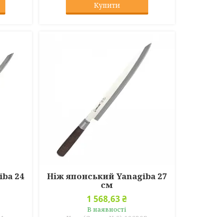
Купити
iba 24
Ніж японський Yanagiba 27
см
1 568,63 ₴
В наявності