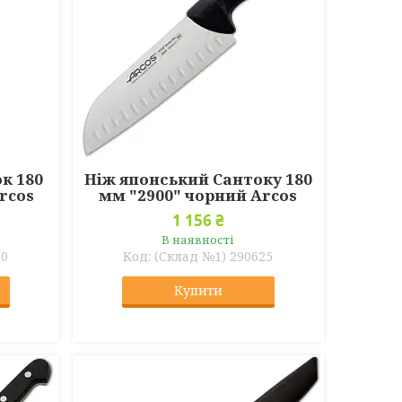
к 180
Ніж японський Сантоку 180
rcos
мм "2900" чорний Arcos
1 156 ₴
В наявності
00
(Склад №1) 290625
Купити