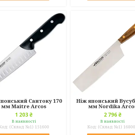
японський Сантоку 170
Ніж японський Вусуб
мм Maitre Arcos
мм Nordika Arco
1 203 ₴
2 796 ₴
В наявності
В наявності
(Склад №1) 151600
(Склад №1) 1680