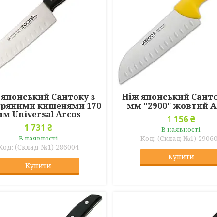
 японський Сантоку з
Ніж японський Санто
тряними кишенями 170
мм "2900" жовтий A
мм Universal Arcos
1 156 ₴
1 731 ₴
В наявності
В наявності
(Склад №1) 2906
(Склад №1) 286004
Купити
Купити