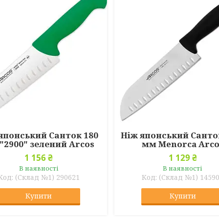
японський Санток 180
Ніж японський Санто
"2900" зелений Arcos
мм Menorca Arco
1 156 ₴
1 129 ₴
В наявності
В наявності
(Склад №1) 290621
(Склад №1) 1459
Купити
Купити