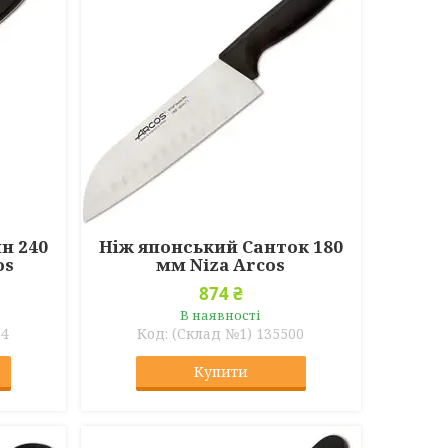
н 240
Ніж японський Санток 180
os
мм Niza Arcos
874 ₴
В наявності
04
(Склад №1) 135500
Купити