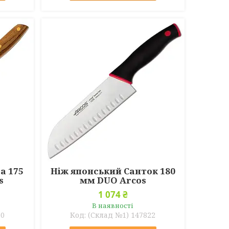
а 175
Ніж японський Санток 180
s
мм DUO Arcos
1 074 ₴
В наявності
00
(Склад №1) 147822