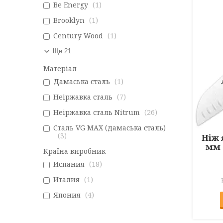
Be Energy
1
Brooklyn
1
Century Wood
1
Ще 21
Матеріал
Дамаська сталь
1
Неіржавка сталь
7
Неіржавка сталь Nitrum
26
Сталь VG MAX (дамаська сталь)
3
Ніж 
мм 
Країна виробник
Испания
18
Италия
1
Япония
4