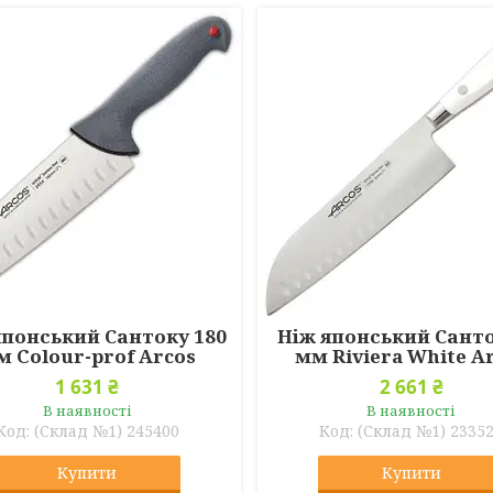
японський Сантоку 180
Ніж японський Санто
м Colour-prof Arcos
мм Riviera White A
1 631 ₴
2 661 ₴
В наявності
В наявності
(Склад №1) 245400
(Склад №1) 2335
Купити
Купити