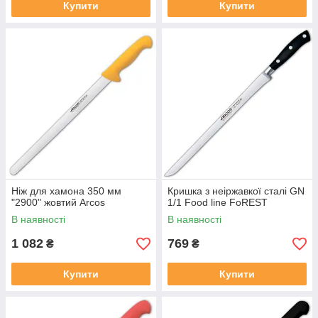
Купити
Купити
Ніж для хамона 350 мм
Кришка з неіржавкої сталі GN
"2900" жовтий Arcos
1/1 Food line FoREST
В наявності
В наявності
1 082
769
₴
₴
Купити
Купити