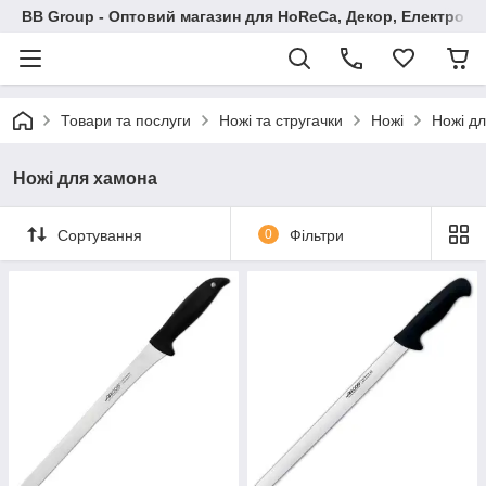
BB Group - Оптовий магазин для HoReCa, Декор, Електроні
Товари та послуги
Ножі та стругачки
Ножі
Ножі д
Ножі для хамона
Сортування
0
Фільтри